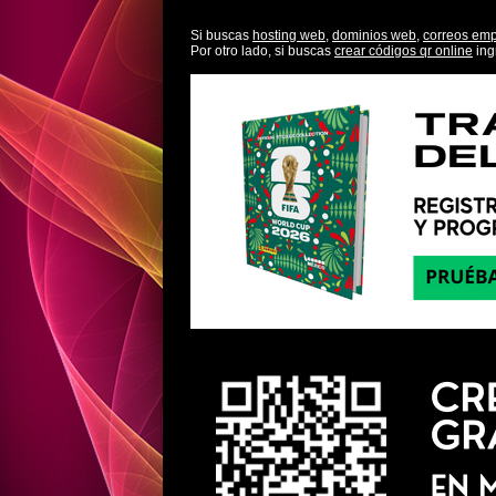
Si buscas
hosting web,
dominios web,
correos emp
Por otro lado, si buscas
crear códigos qr online
ing